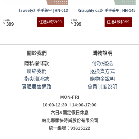
7
《sweety》手手美甲 | HN-013
《naughty cat》手手美甲 | HN-145
499
499
$
$
任選4款$999
任選4款$999
399
399
$
$
關於我們
購物說明
隱私權條款
付款/運送
聯絡我們
退換貨方式
指尖潮流誌
購物金說明
實體展售通路
會員制度說明
MON-FRI
10:00-12:30 l 14:00-17:00
六日&國定假日休息
帕比娜娜快時尚股份有限公司
統一編號：93615122