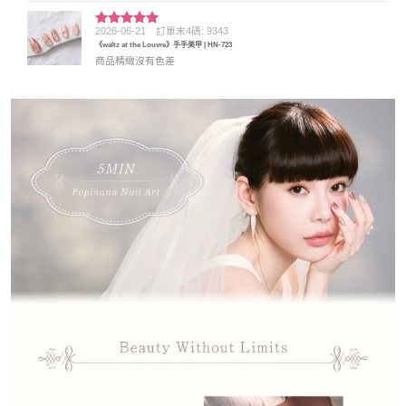
2026-06-21
訂單末4碼: 9343
評分
5
滿
《waltz at the Louvre》手手美甲 | HN-723
分 5
商品精緻沒有色差