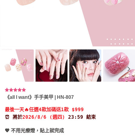
評分
2
5.00
《all I want》手手美甲 | HN-807
/ 5，已有
位顧客進行
最後一天🔥任選4款加碼送1款 $999
評分
⏰ 將於
2026/8/6 (週四)
23:59 結束
💖 不用光療燈，貼上就完成