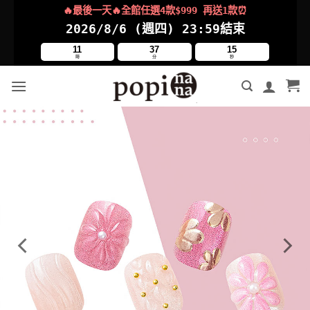
Skip
🔥最後一天🔥全館任選4款$999 再送1款⏰
to
2026/8/6 (週四)
23:59結束
content
11
37
14
時
分
秒