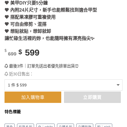
💖 美甲DIY只要5分鐘
💖 內附24片尺寸，新手也能輕鬆找到適合甲型
💖 搭配果凍膠可重複使用
💖 可自由修剪、混搭
💖 想貼就貼，想卸就卸
讓忙碌生活裡的妳，也能隨時擁有漂亮指尖✨
599
$
$
699
最後3件｜訂單先送出者優先排單出貨⏰
近30日售出：
加入購物車
立即購買
特色標籤
單色
珍珠系列
白｜white
立體系列
立體裝飾
粉｜pink