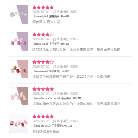
2026-07-04
訂單末4碼: 3051
評分
5
滿
《moonlight》腳腳美甲 | FN-852
分 5
顏色漂亮 夏天好搭
2026-07-02
訂單末4碼: 0365
評分
4
《cloud nine》手手美甲 | HN-800
滿分 5
這款顏色紫色加粉紅色，比較女生的感覺，是亮面珠光色的
2026-07-02
訂單末4碼: 0365
評分
4
《innocence》手手美甲 | HN-318
滿分 5
這副美甲戴起來顏色很可愛，算是綜合色，比較俏皮
2026-07-02
訂單末4碼: 0365
評分
5
滿
《strawberry afternoon》手手美甲 | HN-718
分 5
這副的顏色是戴起來淡淡的、淺淺的粉紅，簡單樸素很漂亮
2026-06-21
訂單末4碼: 9343
評分
5
滿
《I choose you》手手美甲 | HN-732
分 5
商品精緻沒有色差