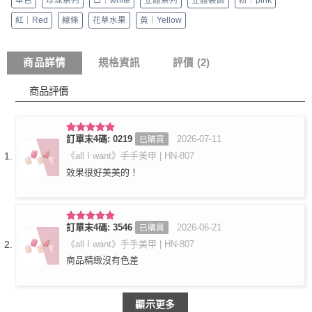
紅｜Red
線條
花草水果
黃｜Yellow
商品詳情
規格資訊
評價 (2)
商品評價
訂單末4碼: 0219
2026-07-11
已購買
評分
5
滿
分 5
《all I want》手手美甲 | HN-807
效果很好美美的！
訂單末4碼: 3546
2026-06-21
已購買
評分
5
滿
分 5
《all I want》手手美甲 | HN-807
商品精緻沒有色差
顯示更多