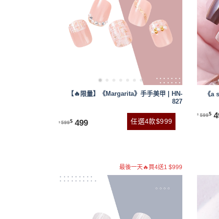
【🔥限量】《Margarita》手手美甲 | HN-
《a s
827
4
$
599
$
任選4款$999
499
$
599
$
最後一天🔥買4送1 $999