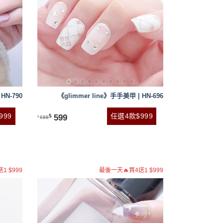
HN-790
《glimmer line》手手美甲 | HN-696
999
任選4款$999
599
$
699
$
1 $999
最後一天🔥買4送1 $999