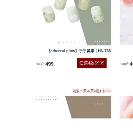
《ethereal glow》手手美甲 | HN-788
任選4款$999
499
4
$
$
599
599
$
$
最後一天🔥買4送1 $999