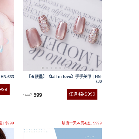
【🔥限量】《fall in love》手手美甲 | HN-
HN-633
730
999
任選4款$999
599
$
699
$
1 $999
最後一天🔥買4送1 $999