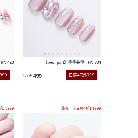
HN-423
《best part》手手美甲 | HN-834
999
任選4款$999
499
$
599
$
1 $999
最後一天🔥買4送1 $999