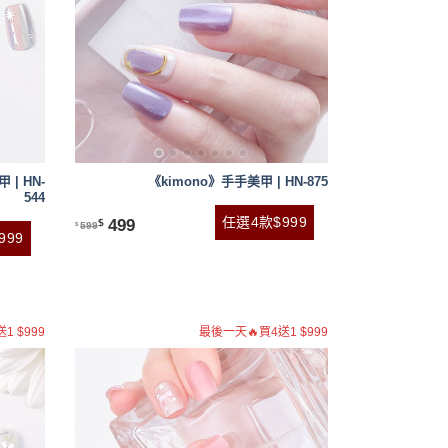
 | HN-
《kimono》手手美甲 | HN-875
544
任選4款$999
499
$
599
$
999
1 $999
最後一天🔥買4送1 $999