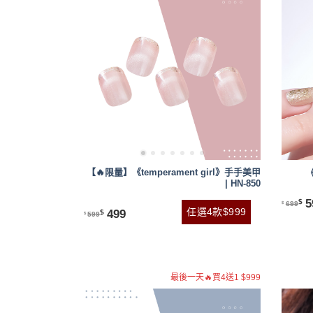
【🔥限量】《temperament girl》手手美甲
《
| HN-850
5
$
699
$
任選4款$999
499
$
599
$
最後一天🔥買4送1 $999