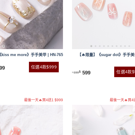
【🔥限量】《sugar dot》手手美甲
《kiss me more》手手美甲 | HN-765
任選4款$999
99
任選4款$
599
$
699
$
最後一天🔥買4送1 $999
最後一天🔥買4送