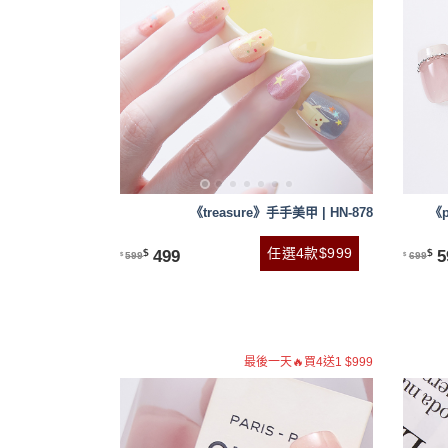
《treasure》手手美甲 | HN-878
《p
任選4款$999
499
5
$
$
599
699
$
$
最後一天🔥買4送1 $999