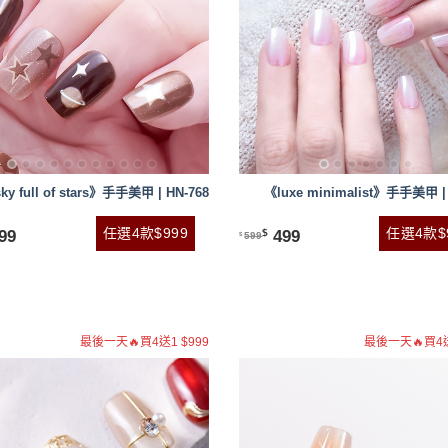
ky full of stars》手手美甲 | HN-768
《luxe minimalist》手手美甲 | 
任選4款$999
任選4款$
99
499
$
599
$
最後一天🔥買4送1 $999
最後一天🔥買4送