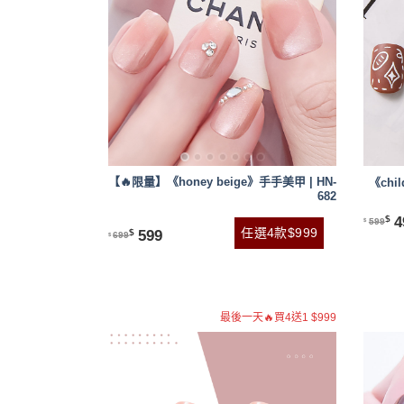
【🔥限量】《honey beige》手手美甲 | HN-
《chil
682
4
$
599
$
任選4款$999
599
$
699
$
最後一天🔥買4送1 $999