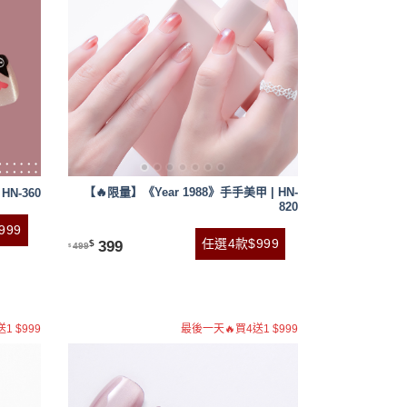
【🔥限量】《Year 1988》手手美甲 | HN-
HN-360
820
999
任選4款$999
399
$
499
$
1 $999
最後一天🔥買4送1 $999