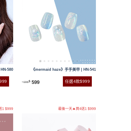
HN-580
《mermaid haze》手手美甲 | HN-541
999
任選4款$999
599
$
699
$
1 $999
最後一天🔥買4送1 $999