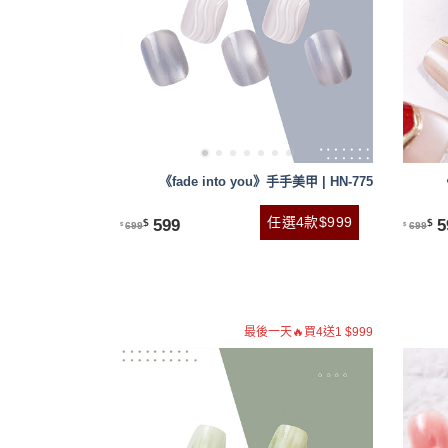
《fade into you》手手美甲 | HN-775
任選4款$999
599
5
$
$
699
699
$
$
最後一天🔥買4送1 $999