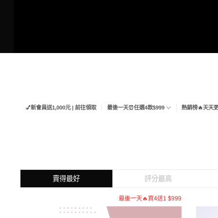
Skip
to
content
💅新會員送1,000元 | 前往領取
最後一天⏰任選4款$999
熱銷榜🔥天天
賣得最好
評分最高
最後一天🔥買4送1 $999