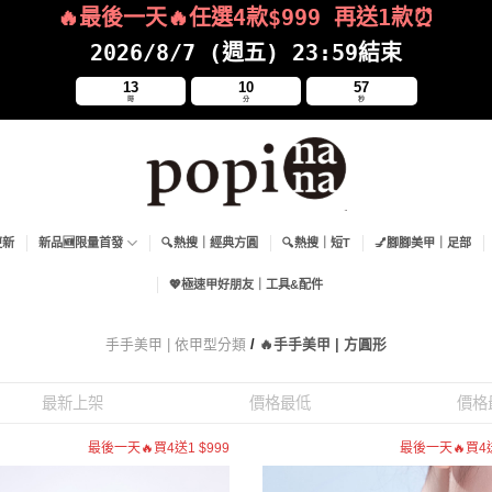
🔥最後一天🔥任選4款$999
再送
1款⏰
2026/8/7 (週五) 23:59結束
13
10
56
時
分
秒
更新
新品🆕限量首發
🔍熱搜｜經典方圓
🔍熱搜｜短T
💅腳腳美甲｜足部
💖極速甲好朋友｜工具&配件
手手美甲 | 依甲型分類
/
🔥手手美甲 | 方圓形
最新上架
價格最低
價格
最後一天🔥買4送1 $999
最後一天🔥買4送