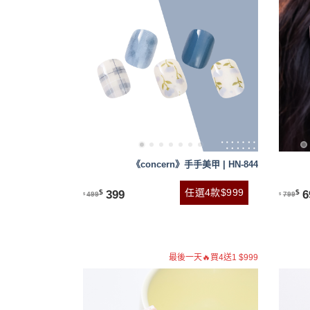
《concern》手手美甲 | HN-844
任選4款$999
399
6
$
$
499
799
$
$
最後一天🔥買4送1 $999