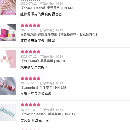
2026-07-11
訂單末4碼: 0219
評分
5
滿
《beach breeze》手手美甲 | HN-568
分 5
這個漂漂亮的我真的很喜歡！
2026-07-11
訂單末4碼: 0219
評分
5
滿
極美魔力黏+速卸魔法液組【搭配極速甲，黏貼超持久】
分 5
這個好用喔我要回購😁
2026-07-11
訂單末4碼: 0219
評分
5
滿
《all I want》手手美甲 | HN-807
分 5
效果很好美美的！
2026-07-11
訂單末4碼: 0219
評分
5
滿
《japonica》手手美甲 | HN-815
分 5
好看又堅固我很喜翻
2026-07-04
訂單末4碼: 5873
評分
5
滿
《take me home》手手美甲 | HN-833
分 5
質感好 光澤感十足