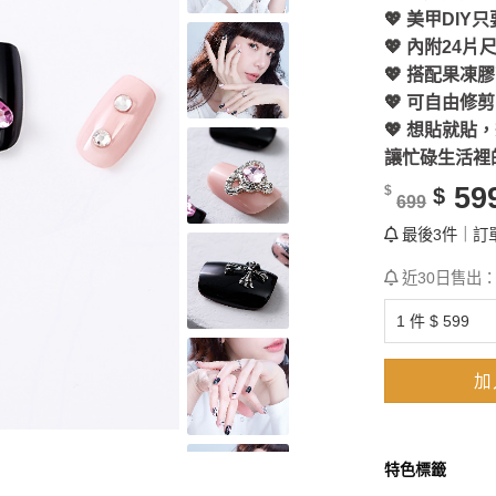
💖 美甲DIY
💖 內附24
💖 搭配果凍
💖 可自由修
💖 想貼就貼
讓忙碌生活裡
59
$
$
699
最後3件｜訂
近30日售出
加
特色標籤