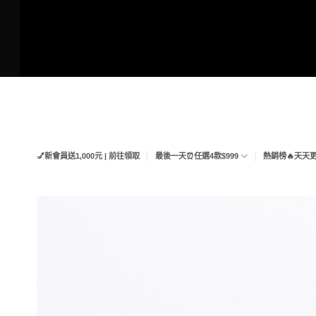
Skip
to
content
💅新會員送1,000元 | 前往領取
最後一天⏰任選4款$999
熱銷榜🔥天天