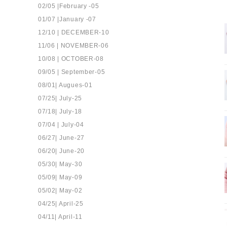
02/05 |February -05
01/07 |January -07
12/10 | DECEMBER-10
11/06 | NOVEMBER-06
10/08 | OCTOBER-08
09/05 | September-05
08/01| Augues-01
07/25| July-25
07/18| July-18
07/04 | July-04
06/27| June-27
06/20| June-20
05/30| May-30
05/09| May-09
05/02| May-02
04/25| April-25
04/11| April-11