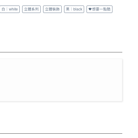
白｜white
立體系列
立體裝飾
黑｜black
🖤想要一點酷