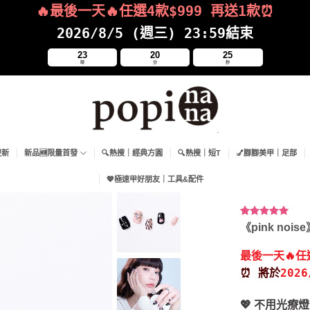
🔥最後一天🔥任選4款$999
再送
1款⏰
2026/8/5 (週三) 23:59結束
23
20
24
時
分
秒
更新
新品🆕限量首發
🔍熱搜｜經典方圓
🔍熱搜｜短T
💅腳腳美甲｜足部
💖極速甲好朋友｜工具&配件
評分
1
5.00
《pink nois
/ 5，已有
位顧客進行
最後一天🔥任
評分
⏰ 將於
202
💖 不用光療