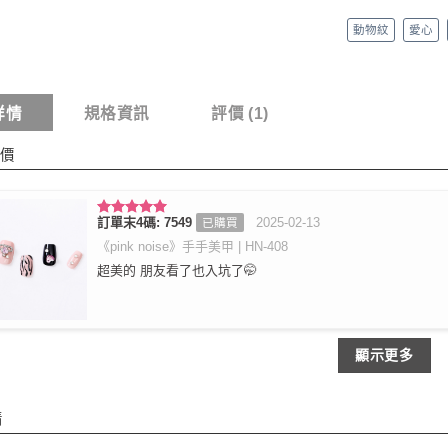
動物紋
愛心
詳情
規格資訊
評價 (1)
價
訂單末4碼: 7549
2025-02-13
已購買
評分
5
滿
分 5
《pink noise》手手美甲 | HN-408
超美的 朋友看了也入坑了🤭
顯示更多
情