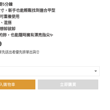
只要5分鐘
片尺寸，新手也能輕鬆找到適合甲型
膠可重複使用
剪、混搭
，想卸就卸
的妳，也能隨時擁有漂亮指尖✨
9
單先送出者優先排單出貨⏰
：
入購物車
立即購買