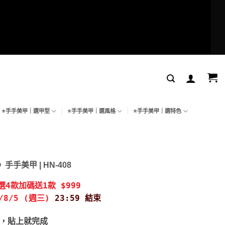
⭐手手美甲｜選甲型
⭐手手美甲｜選風格
⭐手手美甲｜選特色
e》手手美甲 | HN-408
選4款加碼送1款 $999
6/8/5 (週三)
23:59 結束
燈，貼上就完成