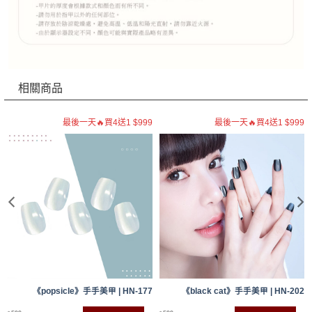
相關商品
9
最後一天🔥買4送1 $999
最後一天🔥買4送1 $999
1
《popsicle》手手美甲 | HN-177
《black cat》手手美甲 | HN-202