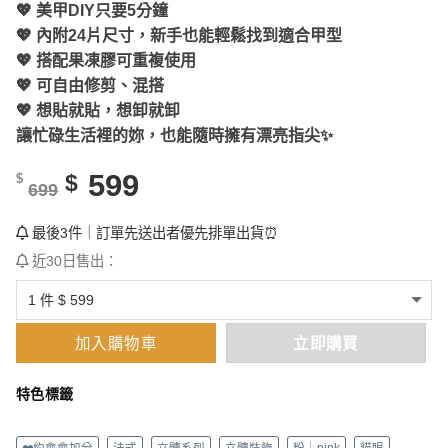
💖 美甲DIY只要5分鐘
💖 內附24片尺寸，新手也能輕鬆找到適合甲型
💖 搭配果凍膠可重複使用
💖 可自由修剪、混搭
💖 想貼就貼，想卸就卸
讓忙碌生活裡的妳，也能隨時擁有漂亮指尖✨
599
$
$
699
最後3件｜訂單先送出者優先排單出貨⏰
近30日售出：
加入購物車
立即購買
特色標籤
❤️約會會加分
法式
立體系列
立體裝飾
粉｜pink
貓眼