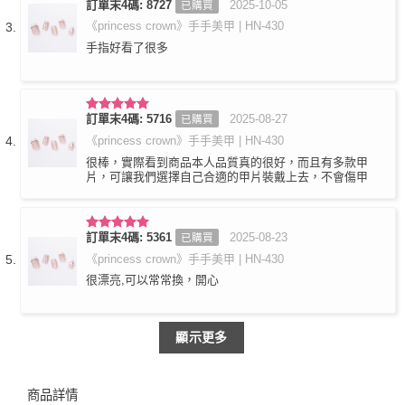
訂單末4碼: 8727
2025-10-05
已購買
評分
5
滿
分 5
《princess crown》手手美甲 | HN-430
手指好看了很多
訂單末4碼: 5716
2025-08-27
已購買
評分
5
滿
分 5
《princess crown》手手美甲 | HN-430
很棒，實際看到商品本人品質真的很好，而且有多款甲
片，可讓我們選擇自己合適的甲片裝戴上去，不會傷甲
訂單末4碼: 5361
2025-08-23
已購買
評分
5
滿
分 5
《princess crown》手手美甲 | HN-430
很漂亮,可以常常換，開心
顯示更多
商品詳情