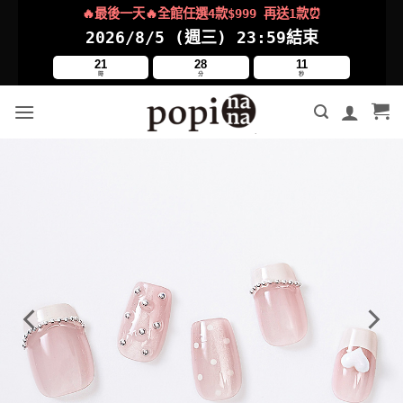
Skip
🔥最後一天🔥全館任選4款$999 再送1款⏰
to
2026/8/5 (週三)
23:59結束
content
21
28
9
時
分
秒