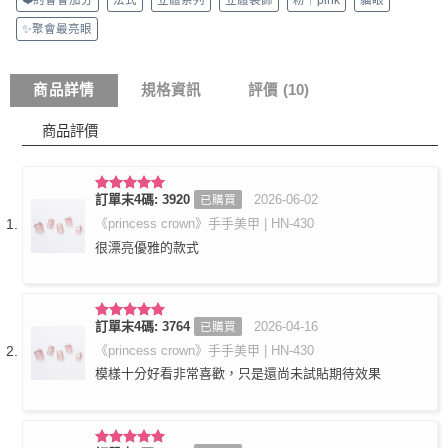
✨聚會最亮眼
商品詳情
規格資訊
評價 (10)
商品評價
訂單末4碼: 3920
2026-06-02
已購買
評分
5
滿
分 5
《princess crown》手手美甲 | HN-430
很漂亮優雅的款式
訂單末4碼: 3764
2026-04-16
已購買
評分
5
滿
分 5
《princess crown》手手美甲 | HN-430
模樣十分好看非常喜歡，只是還尚未試貼期待效果