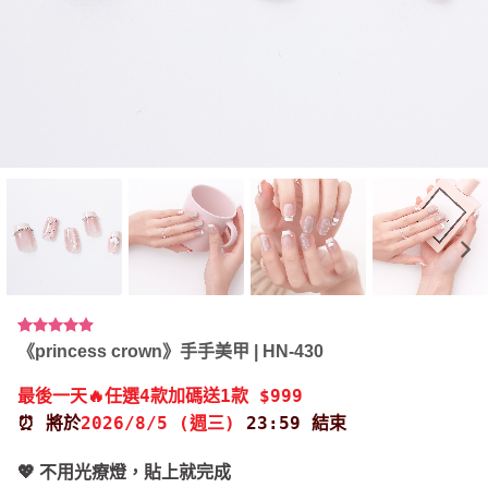
評分
10
4.90
《princess crown》手手美甲 | HN-430
/ 5，已有
位顧客進
最後一天🔥任選4款加碼送1款 $999
行評分
⏰ 將於
2026/8/5 (週三)
23:59 結束
💖 不用光療燈，貼上就完成