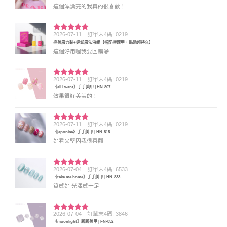
這個漂漂亮的我真的很喜歡！
2026-07-11
訂單末4碼: 0219
評分
5
滿
極美魔力黏+速卸魔法液組【搭配極速甲，黏貼超持久】
分 5
這個好用喔我要回購😁
2026-07-11
訂單末4碼: 0219
評分
5
滿
《all I want》手手美甲 | HN-807
分 5
效果很好美美的！
2026-07-11
訂單末4碼: 0219
評分
5
滿
《japonica》手手美甲 | HN-815
分 5
好看又堅固我很喜翻
2026-07-04
訂單末4碼: 6533
評分
5
滿
《take me home》手手美甲 | HN-833
分 5
質感好 光澤感十足
2026-07-04
訂單末4碼: 3846
評分
5
滿
《moonlight》腳腳美甲 | FN-852
分 5